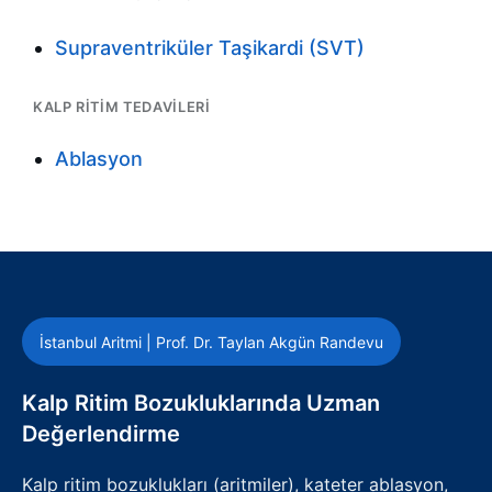
Supraventriküler Taşikardi (SVT)
KALP RITIM TEDAVILERI
Ablasyon
İstanbul Aritmi | Prof. Dr. Taylan Akgün Randevu
Kalp Ritim Bozukluklarında Uzman
Değerlendirme
Kalp ritim bozuklukları (aritmiler), kateter ablasyon,