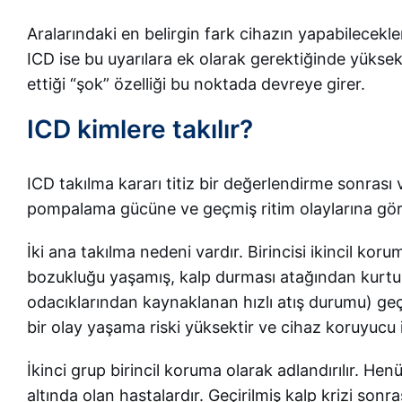
Aralarındaki en belirgin fark cihazın yapabilecekler
ICD ise bu uyarılara ek olarak gerektiğinde yüksek e
ettiği “şok” özelliği bu noktada devreye girer.
ICD kimlere takılır?
ICD takılma kararı titiz bir değerlendirme sonrası v
pompalama gücüne ve geçmiş ritim olaylarına göre 
İki ana takılma nedeni vardır. Birincisi ikincil korum
bozukluğu yaşamış, kalp durması atağından kurtu
odacıklarından kaynaklanan hızlı atış durumu) geçi
bir olay yaşama riski yüksektir ve cihaz koruyucu i
İkinci grup birincil koruma olarak adlandırılır. H
altında olan hastalardır. Geçirilmiş kalp krizi so