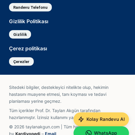
Randevu Telefonu
Gizlilik Politikası
Gizlilik
Çerez politikası
Çerezler
Sitedeki bilgiler, destekleyici nitelikte olup, hekimin
hastasını muayene etmesi, tanı koyması ve tedavi
planlaması yerine geçmez.
Tüm içerikler Prof. Dr. Taylan Akgün tarafından
hazırlanmıştır. İzinsiz kullanımı yasaktır.
Kolay Randevu AI
© 2026 taylanakgun.com | Tüm hakları saklıdır. Powered
WhatsApp
by
Kardiyopedi
–
Email